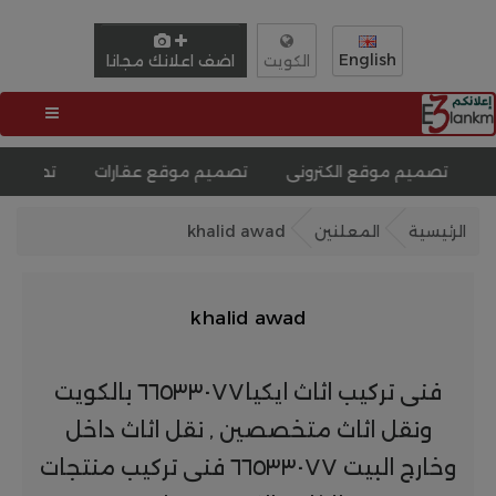
English
اضف اعلانك مجانا
الكويت
قع الكترونى
تصميم موقع عقارات
تصميم موقع وظائف
الرئيسية
المعلنين
khalid awad
khalid awad
فنى تركيب اثاث ايكيا٦٦٥٣٣٠٧٧ بالكويت
ونقل اثاث متخصصين , نقل اثاث داخل
وخارج البيت ٦٦٥٣٣٠٧٧ فنى تركيب منتجات