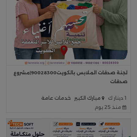
لجنة صدقات الملابس بالكويت90028300|مشروع
صدقات
1 دينار ك
مبارك الكبير
خدمات عامة
منذ 25 يوم