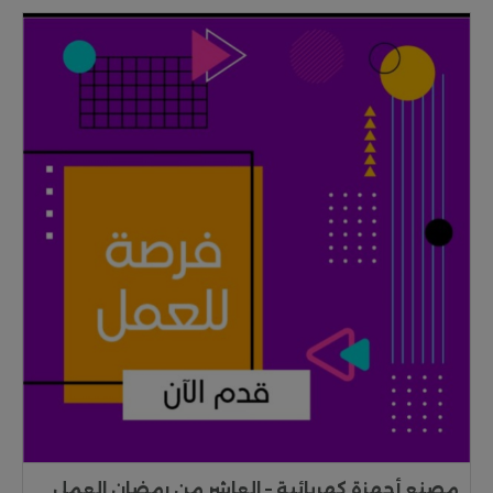
مصنع أجهزة كهربائية – العاشر من رمضان العمل