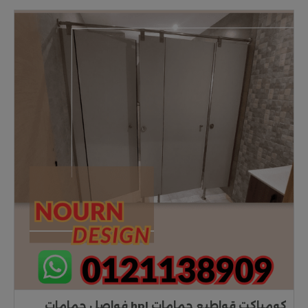
كومباكت قواطيع حمامات hpl فواصل حمامات