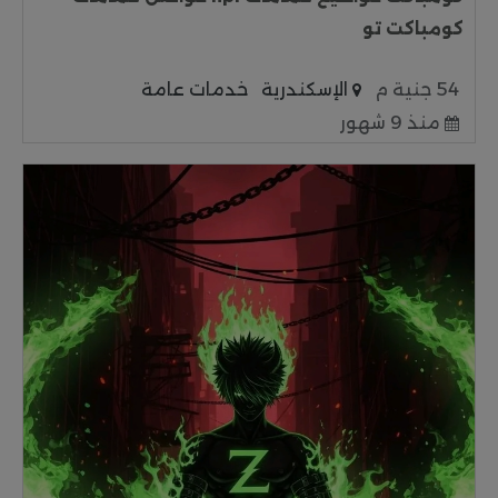
كومباكت تو
54 جنية م
الإسكندرية
خدمات عامة
منذ 9 شهور