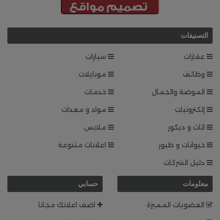
التصنيفات
عقارات
سيارات
وظائف
موبايلات
الموضة والجمال
خدمات
إلكترونيات
مواد و معدات
اثاث و ديكور
ملابس
حيوانات و طيور
اعلانات متنوعة
دليل الشركات
معلومات
حسابي
العضويات المميزة
اضف اعلانك مجانا