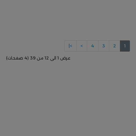
>|
>
4
3
2
1
عرض 1 الى 12 من 39 (4 صفحات)