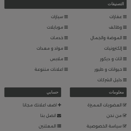
التصنيفات
عقارات
سيارات
وظائف
موبايلات
الموضة والجمال
خدمات
إلكترونيات
مواد و معدات
اثاث و ديكور
ملابس
حيوانات و طيور
اعلانات متنوعة
دليل الشركات
معلومات
حسابي
العضويات المميزة
اضف اعلانك مجانا
من نحن
اتصل بنا
سياسة الخصوصية
المعلنين