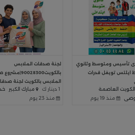
زى تأسيس ومتوسط وثانوي
لجنة صدقات الملابس
 ايلتس تويفل قدرات
بالكويت90028300|م
الملابس بالكويت لجنة صدقا
لكويت العاصمة
1 دينار ك
مبارك الكبير
خد
وصى
منذ 19 يوم
منذ 23 يوم