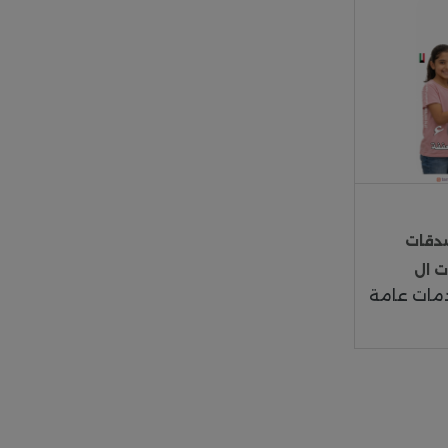
شروع صدقات
ت ال
مات عامة