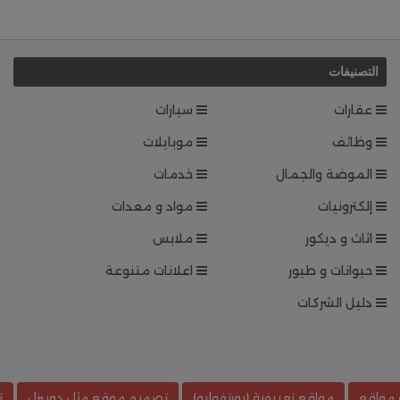
التصنيفات
عقارات
سيارات
وظائف
موبايلات
الموضة والجمال
خدمات
إلكترونيات
مواد و معدات
اثاث و ديكور
ملابس
حيوانات و طيور
اعلانات متنوعة
دليل الشركات
 مواقع
مواقع تعريفية (بورتفوليو)
تصميم موقع مثل دوبيزل
ت