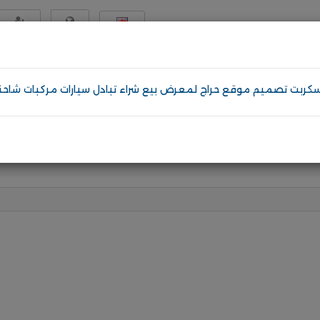
English
تسجيل
الكويت
دمات
إلكترونيات
مواد و معدات
اثاث و ديكور
عرض المزيد
قوالب الووردبريس
تصميم موقع مثل السوق ا