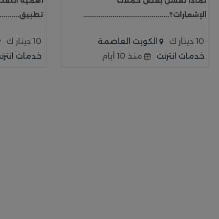
لماذا تفشل بعض حملات
أهمية التفكي
الإشعارات؟............................................
تطبيق..............
10 دينار ك
الكويت العاصمة
10 دينار ك
خدمات انترنت
منذ 10 أيام
خدمات انترن