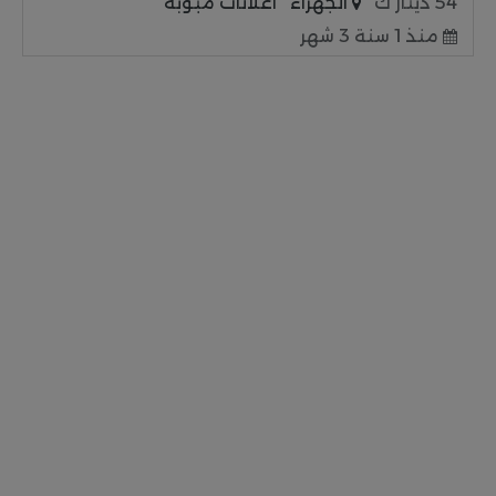
54 دينار ك
الجهراء
اعلانات مبوبة
منذ 1 سنة 3 شهر