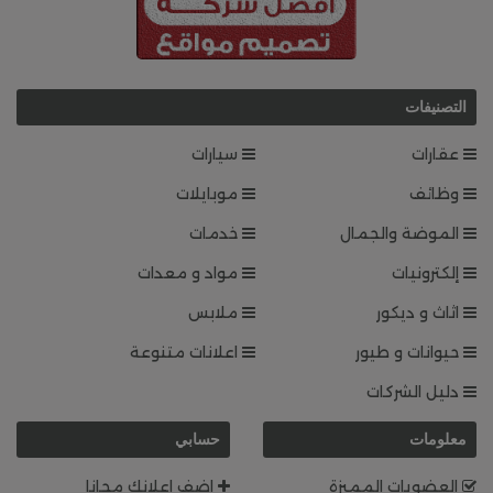
التصنيفات
عقارات
سيارات
وظائف
موبايلات
الموضة والجمال
خدمات
إلكترونيات
مواد و معدات
اثاث و ديكور
ملابس
حيوانات و طيور
اعلانات متنوعة
دليل الشركات
معلومات
حسابي
العضويات المميزة
اضف اعلانك مجانا