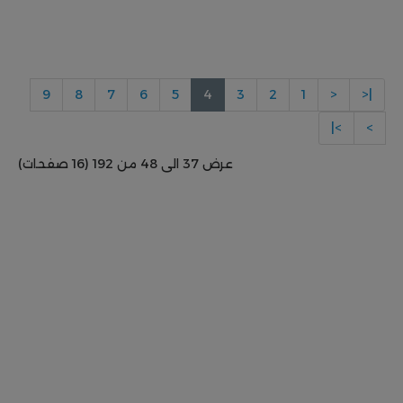
9
8
7
6
5
4
3
2
1
<
|<
>|
>
عرض 37 الى 48 من 192 (16 صفحات)