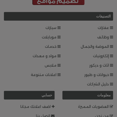
التصنيفات
عقارات
سيارات
وظائف
موبايلات
الموضة والجمال
خدمات
إلكترونيات
مواد و معدات
اثاث و ديكور
ملابس
حيوانات و طيور
اعلانات متنوعة
دليل الشركات
معلومات
حسابي
العضويات المميزة
اضف اعلانك مجانا
من نحن
اتصل بنا