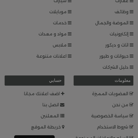
عقارات
سيارات
وظائف
موبايلات
الموضة والجمال
خدمات
إلكترونيات
مواد و معدات
اثاث و ديكور
ملابس
حيوانات و طيور
اعلانات متنوعة
دليل الشركات
معلومات
حسابي
العضويات المميزة
اضف اعلانك مجانا
من نحن
اتصل بنا
سياسة الخصوصية
المعلنين
شروط الاستخدام
خريطة الموقع