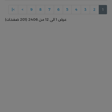
>|
>
9
8
7
6
5
4
3
2
1
عرض 1 الى 12 من 2406 (201 صفحات)