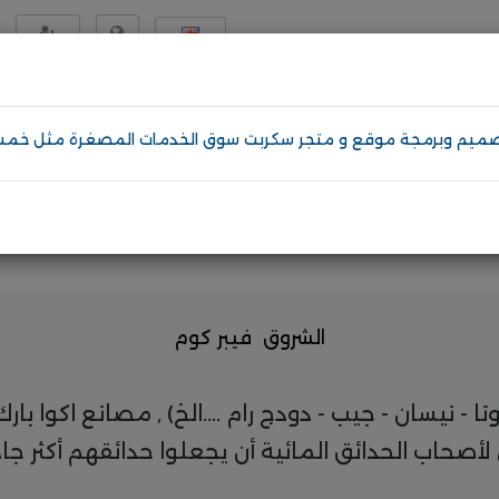
English
تسجيل
مصر
دمات
إلكترونيات
مواد و معدات
اثاث و ديكور
عرض المزيد
قوالب الووردبريس
تصميم موقع لبيع دورات
الشروق فيبر كوم
تا - نيسان - جيب - دودج رام ....الخ) , مصانع اكوا 
أصحاب الحدائق المائية أن يجعلوا حدائقهم أكثر جاذب