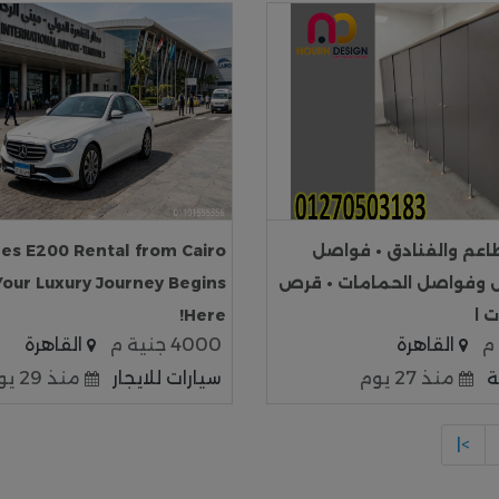
اعم والفنادق • فواصل
es E200 Rental from Cairo
 وفواصل الحمامات • قرص
Your Luxury Journey Begins
 ا
Here!
القاهرة
4000 جنية م
القاهرة
ة
منذ 27 يوم
سيارات للايجار
منذ 29 يوم
>|