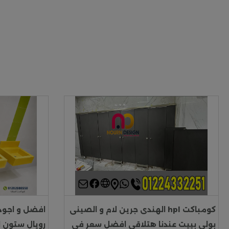
كومباكت hpl الهندى جرين لام و الصينى
افضل و اجود 
بولى بييت عندنا هتلاقى افضل سعر فى
رويال ستون الص