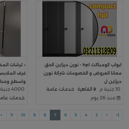
ابواب كومباكت hpl - نورن ديزاين الحق
• ترشات المط
معانا العروض و الخصومات شركة نورن
غرف الملابس
ديزاين ل
واسطح وحدات
10 جنية م
القاهرة
خدمات عامة
4000 جنية م
منذ 26 يوم
خدمات عام
>
11
10
9
8
7
6
5
4
3
<
|<