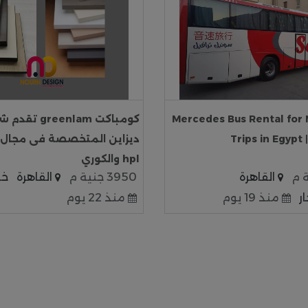
Mercedes Bus Rental for 
كومباكت reenlam
Trips in Egypt 
ديزاين المتخصصة فى مجال 
hpl والكوري
القاهرة
3950 جنية م
القاهرة
خد
ر
منذ 19 يوم
منذ 22 يوم