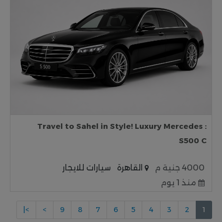
: Travel to Sahel in Style! Luxury Mercedes
S500 C
4000 جنية م
القاهرة
سيارات للايجار
منذ 1 يوم
>|
>
9
8
7
6
5
4
3
2
1