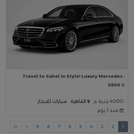
: Travel to Sahel in Style! Luxury Mercedes
S500 C
4000 جنية م
القاهرة
سيارات للايجار
منذ 1 يوم
>|
>
9
8
7
6
5
4
3
2
1