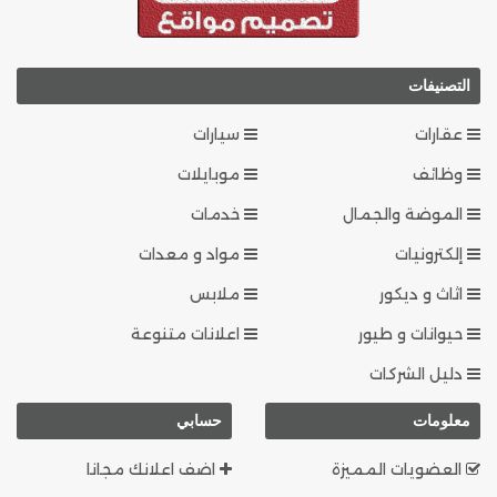
التصنيفات
عقارات
سيارات
وظائف
موبايلات
الموضة والجمال
خدمات
إلكترونيات
مواد و معدات
اثاث و ديكور
ملابس
حيوانات و طيور
اعلانات متنوعة
دليل الشركات
معلومات
حسابي
العضويات المميزة
اضف اعلانك مجانا