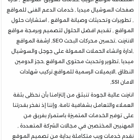
صفحات السوشيال ميديا , خدمات الدعم الفنى للمواقع
, تطويرات وتحديثات وصيانة المواقع , استشارات حلول
المواقع , تقديم افضل الحلول لتصميم وبرمجة مواقع
الانترنت ,تحسين محركات البحث SEO, ارشفة المواقع
,ادارة وانشاء الحملات الممولة على جوجل والسوشيال
ميديا ,تطوير وتحديث محتوى المواقع ,حجز الدومين
النطاق ,الايميلات الرسمية للمواقع,تركيب شهادات
الامان SSl,
انترنت عالية الجودة تنبثق من إلتزامنا بأن نحظى بثقة
العملاء والتعامل بشفافية تامة. وإننا إذ نفخر بقدرتنا
على توفير الخدمات المتميزة باستمرار بفريق من
المهنيين المختصين في مجالات الشركة المتعددة ,
نقدم خدمات ويب متكاملة بداية من تصميم الموقع