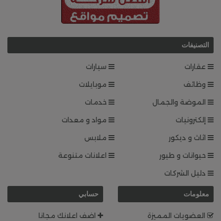
التصنيفات
عقارات
سيارات
وظائف
موبايلات
الموضة والجمال
خدمات
إلكترونيات
مواد و معدات
اثاث و ديكور
ملابس
حيوانات و طيور
اعلانات متنوعة
دليل الشركات
معلومات
حسابي
العضويات المميزة
اضف اعلانك مجانا