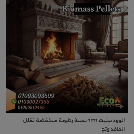
الوود بيليت،???? نسبة رطوبة منخفضة تقلل
الفاقد وتح