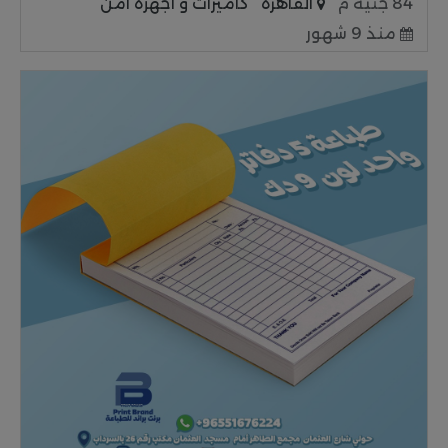
84 جنية م
القاهرة
كاميرات و أجهزة امن
منذ 9 شهور