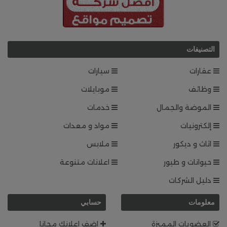
التصنيفات
عقارات
سيارات
وظائف
موبايلات
الموضة والجمال
خدمات
إلكترونيات
مواد و معدات
اثاث و ديكور
ملابس
حيوانات و طيور
اعلانات متنوعة
دليل الشركات
معلومات
حسابي
العضويات المميزة
اضف اعلانك مجانا