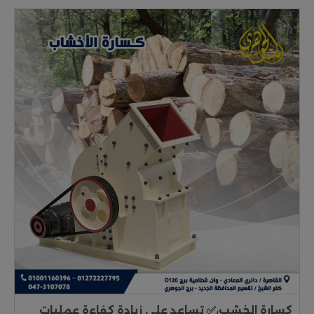
كسارة الخشب،✅ تساعد على زيادة كفاءة عمليات