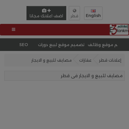
English
اضف اعلانك مجانا
قطر
قع وظائف
تحسين محركات البحث SEO
تصميم موقع مثل
إعلانات قطر
عقارات
مصايف للبيع و الايجار
مصايف للبيع و الايجار فى قطر