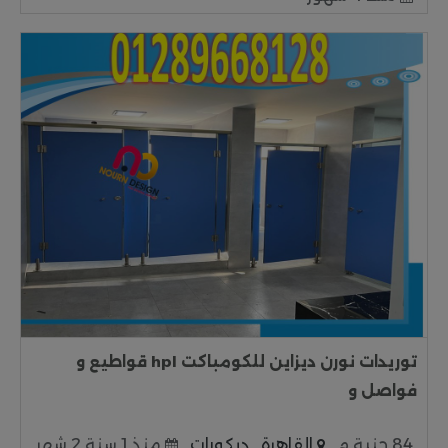
توريدات نورن ديزاين للكومباكت hpl قواطيع و
فواصل و
84 جنية م
القاهرة
ديكورات
منذ 1 سنة 2 شهر