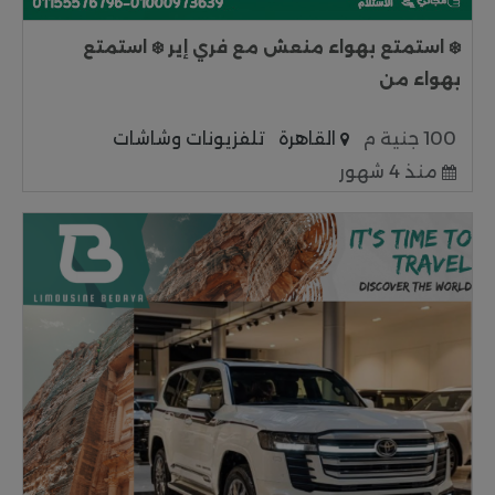
❄️ استمتع بهواء منعش مع فري إير ❄️ استمتع
بهواء من
100 جنية م
القاهرة
تلفزيونات وشاشات
منذ 4 شهور