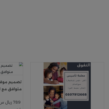
تصميم موقع 
متوافق مع السيو  Ads
789 ريال س