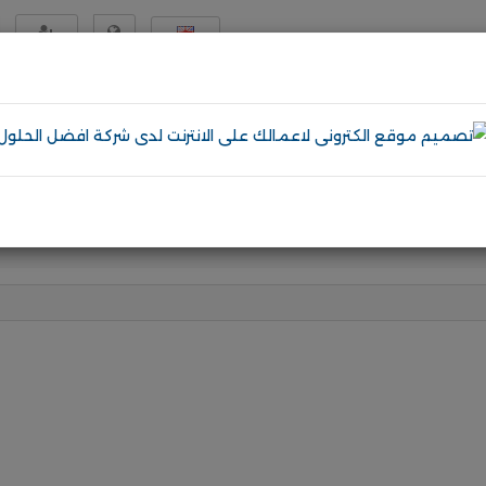
English
تسجيل
قطر
دمات
إلكترونيات
مواد و معدات
اثاث و ديكور
عرض المزيد
تصميم موقع عقارات
تصميم متجر متعدد التجار