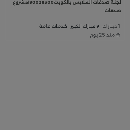
لجنة صدقات الملابس بالكويت90028300|مشروع
صدقات
1 دينار ك
مبارك الكبير
خدمات عامة
منذ 25 يوم