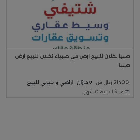
صبيا نخلان للبيع ارض في صبياء نخلان للبيع ارض
صبيا
21400 ريال س
جازان
اراضي و مباني للبيع
منذ 1 سنة 0 شهر