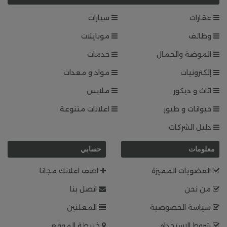
عقارات
سيارات
وظائف
موبايلات
الموضة والجمال
خدمات
إلكترونيات
مواد و معدات
اثاث و ديكور
ملابس
حيوانات و طيور
اعلانات متنوعة
دليل الشركات
معلومات
حسابي
العضويات المميزة
اضف اعلانك مجانا
من نحن
اتصل بنا
سياسة الخصوصية
المعلنين
شروط الاستخدام
خريطة الموقع