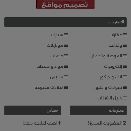
التصنيفات
عقارات
سيارات
وظائف
موبايلات
الموضة والجمال
خدمات
إلكترونيات
مواد و معدات
اثاث و ديكور
ملابس
حيوانات و طيور
اعلانات متنوعة
دليل الشركات
معلومات
حسابي
العضويات المميزة
اضف اعلانك مجانا