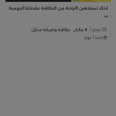
لانك تستحقين االراحة من النظافة عاملاتنا اليومية
ب
25 دينار أ
عمّان
نظافة وصيانة منازل
منذ 1 يوم