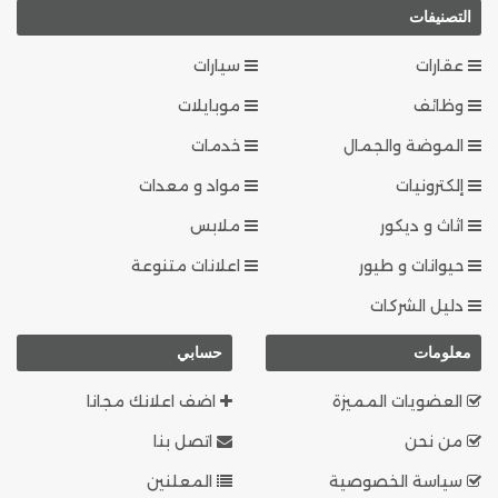
التصنيفات
عقارات
سيارات
وظائف
موبايلات
الموضة والجمال
خدمات
إلكترونيات
مواد و معدات
اثاث و ديكور
ملابس
حيوانات و طيور
اعلانات متنوعة
دليل الشركات
معلومات
حسابي
العضويات المميزة
اضف اعلانك مجانا
من نحن
اتصل بنا
سياسة الخصوصية
المعلنين