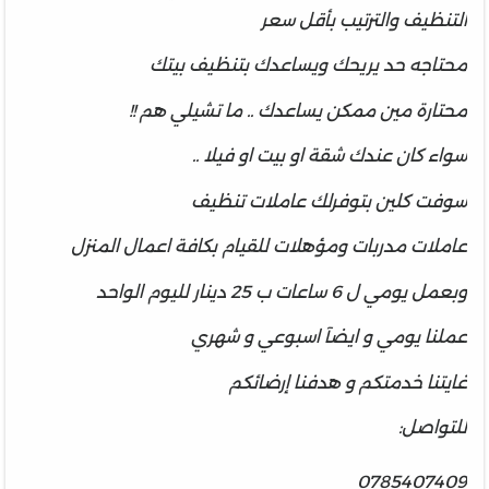
ال
تنظيف
و
ال
ترتيب
بأقل سعر
محتاجه حد يريحك ويساعدك بتنظيف بيتك
محتارة مين ممكن يساعدك .. ما تشيلي هم !!
سواء كان عندك شقة او بيت او فيلا ..
سوفت
كلين بتوفرلك عاملات تنظيف
عاملات مدربات ومؤهلات للقيام بكافة اعمال المنزل
وبعمل يومي ل 6 ساعات ب 25 دينار لليوم الواحد
عملنا يومي و ايضآ اسبوعي و
ش
هري
غايتنا خدمتكم و هدفنا إرضائكم
للتواصل:
0785407409