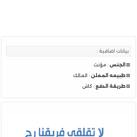
بيانات اضافية :
الجنس
: مؤنث
طبيعه المعلن
: المالك
طريقة الدفع
: كاش