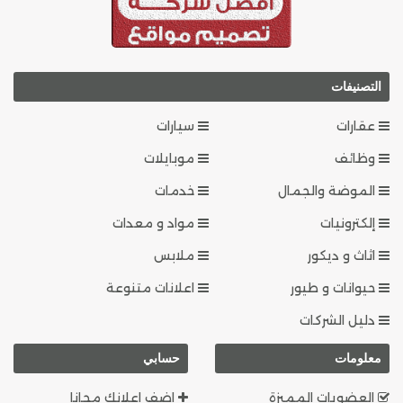
التصنيفات
عقارات
سيارات
وظائف
موبايلات
الموضة والجمال
خدمات
إلكترونيات
مواد و معدات
اثاث و ديكور
ملابس
حيوانات و طيور
اعلانات متنوعة
دليل الشركات
معلومات
حسابي
العضويات المميزة
اضف اعلانك مجانا