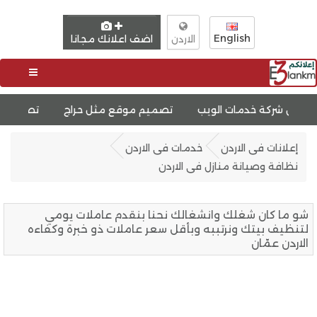
English
اضف اعلانك مجانا
الاردن
مات الويب
تصميم موقع مثل حراج
تصميم موقع لبيع دورا
إعلانات فى الاردن
خدمات فى الاردن
نظافة وصيانة منازل فى الاردن
شو ما كان شغلك وانشغالك نحنا بنقدم عاملات يومي
لتنظيف بيتك ونرتببه وبأقل سعر عاملات ذو خبرة وكفاءه
الاردن عمّان