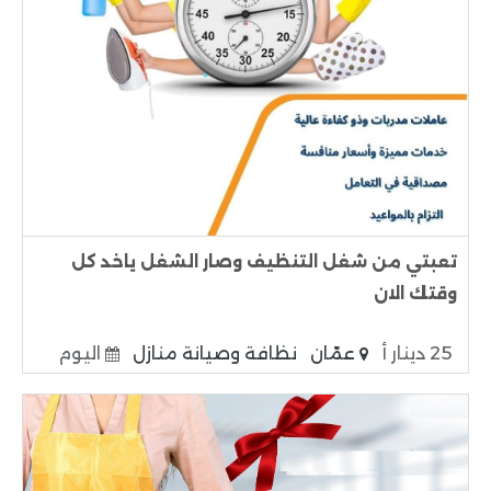
تعبتي من شغل التنظيف وصار الشغل ياخد كل
وقتك الان
25 دينار أ
عمّان
نظافة وصيانة منازل
اليوم