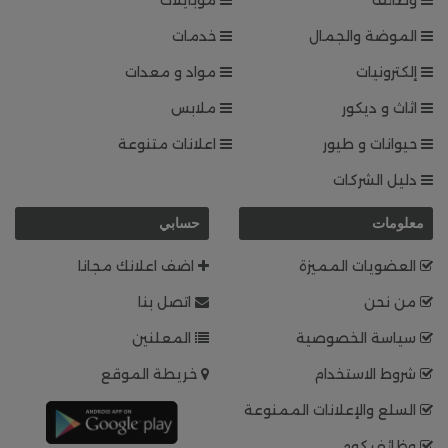
وظائف
موبايلات
الموضة والجمال
خدمات
إلكترونيات
مواد و معدات
اثاث و ديكور
ملابس
حيوانات و طيور
اعلانات متنوعة
دليل الشركات
معلومات
حسابي
العضويات المميزة
اضف اعلانك مجانا
من نحن
اتصل بنا
سياسة الخصوصية
المعلنين
شروط الاستخدام
خريطة الموقع
السلع والإعلانات الممنوعة
وظائف.كوم