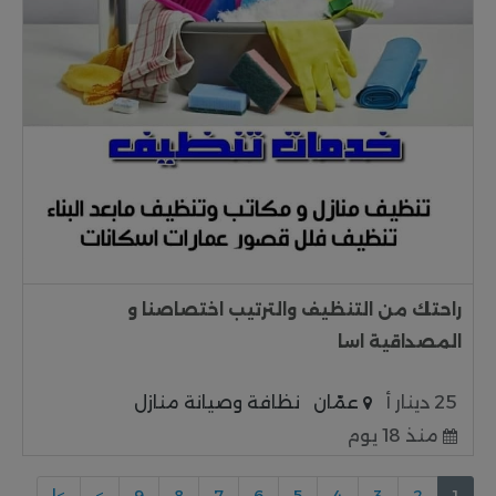
راحتك من التنظيف والترتيب اختصاصنا و
المصداقية اسا
25 دينار أ
عمّان
نظافة وصيانة منازل
منذ 18 يوم
>|
>
9
8
7
6
5
4
3
2
1