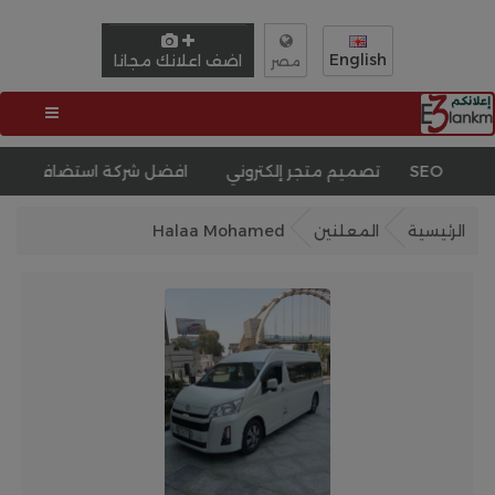
English
اضف اعلانك مجانا
مصر
كات البحث SEO
تصميم متجر إلكتروني
افضل شركة استضافة مواقع
ت
الرئيسية
المعلنين
Halaa Mohamed