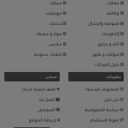
عقارات
سيارات
وظائف
موبايلات
الموضة والجمال
خدمات
إلكترونيات
مواد و معدات
اثاث و ديكور
ملابس
حيوانات و طيور
اعلانات متنوعة
دليل الشركات
معلومات
حسابي
العضويات المميزة
اضف اعلانك مجانا
من نحن
اتصل بنا
سياسة الخصوصية
المعلنين
شروط الاستخدام
خريطة الموقع