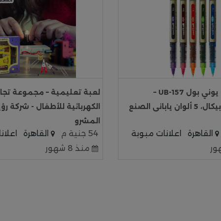
قلم حبر جاف يوني بول UB-157 –
لعبة تعليمية – مجموعة تجارب
يابانى الصنع
الكهربائية للأطفال - شركة رؤي
المشرو
القاهرة
اعلانات مبوبة
54 جنية م
القاهرة
اعلان
منذ 8 شهور