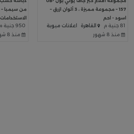
مجموعة أقلام حبر جاف يوني بول UB-
دباسة خشب و
157 – مجموعة مميزة ، 3 ألوان ازرق –
من سيمبا – ق
اسود - احم
الاستخدامات
81 جنية م
القاهرة
اعلانات مبوبة
950 جنية م
منذ 8 شهور
منذ 8 شهور