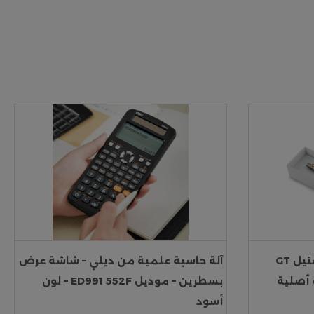
قلم باركر كلاسيك ستانلس ستيل GT
آلة حاسبة علمية من ديلي – شاشة عرض
 أصلية
بسطرين – موديل ED991 552F – لون
أسود