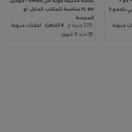
 خلاعة + كتر +
دباسة مكتبية قوية من Simba – موديل
فتاحة جوابات الأداة الذكية اللي بتجمع 3
FL-B9 مناسبة للمكتب، المنزل، أو
المدرسة
ات مبوبة
275 جنية م
القاهرة
اعلانات مبوبة
منذ 8 شهور