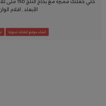
خلي حفلتك م
الأبعاد , اقلام الو
انشاء موقع اعلانات مبوبة
ت