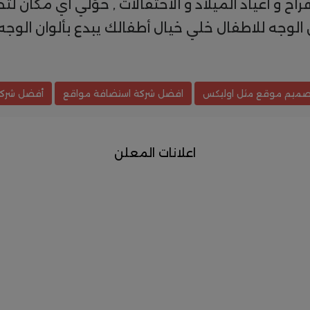
ميزة مع بخاخ الثلج 150 ملى للافراح و اعياد الميلاد و الاحتفالات , 
ان الوجه للاطفال خلي خيال أطفالك يبدع بألوان الوجه 
صميم موقع مثل اوليكس
افضل شركة استضافة مواقع
أفضل شركة
اعلانات المعلن