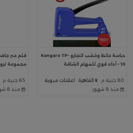
دباسة حائط وخشب كنجارو Kangaro TP-
10 – أداء قوي للمهام الشاقة
مجموعة تروبيكال، 5 ألوان 
80 جنية م
القاهرة
اعلانات مبوبة
65 جنية م
منذ 8 شهور
منذ 8 شهور