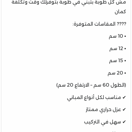
مش كل طوبة بتبني في طوبة بتوفرلك وقت وتكلفة
كمان
???? المقاسات المتوفرة:
▪️ 10 سم
▪️ 12 سم
▪️ 15 سم
▪️ 20 سم
(الطول 60 سم – الارتفاع 20 سم)
✔ مناسب لكل أنواع المباني
✔ عزل حراري ممتاز
✔ سهل في التركيب