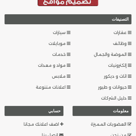
التصنيفات
عقارات
سيارات
وظائف
موبايلات
الموضة والجمال
خدمات
إلكترونيات
مواد و معدات
اثاث و ديكور
ملابس
حيوانات و طيور
اعلانات متنوعة
دليل الشركات
معلومات
حسابي
العضويات المميزة
اضف اعلانك مجانا
من نحن
اتصل بنا