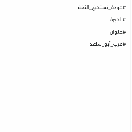
#جودة_تستحق_الثقة
#الجيزة
#حلوان
#عرب_أبو_ساعد