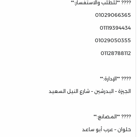
???? **للطلب والاستفسار:**
01029066365
01119394434
01029050355
01128788112
???? **الإدارة:**
الجيزة – البدرشين – شارع النيل السعيد
???? **المصانع:**
حلوان – عرب أبو ساعد