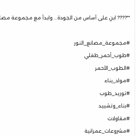
**????️ ابنِ على أساس من الجودة... وابدأ مع مجموعة مصانع
#مجموعة_مصانع_النور
#طوب_أحمر_طفلي
#الطوب_الأحمر
#مواد_بناء
#توريد_طوب
#بناء_وتشييد
#مقاولات
#مشروعات_عمرانية