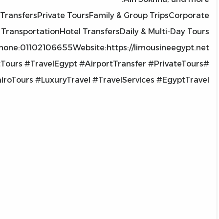
 TransfersPrivate ToursFamily & Group TripsCorporate
TransportationHotel TransfersDaily & Multi-Day Tours
one:01102106655Website:https://limousineegypt.net/
Tours #TravelEgypt #AirportTransfer #PrivateTours
iroTours #LuxuryTravel #TravelServices #EgyptTravel