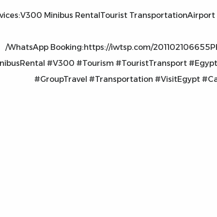
vices:V300 Minibus RentalTourist TransportationAirport
WhatsApp Booking:https://iwtsp.com/201102106655Ph
inibusRental #V300 #Tourism #TouristTransport #Egypt
#GroupTravel #Transportation #VisitEgypt #Ca