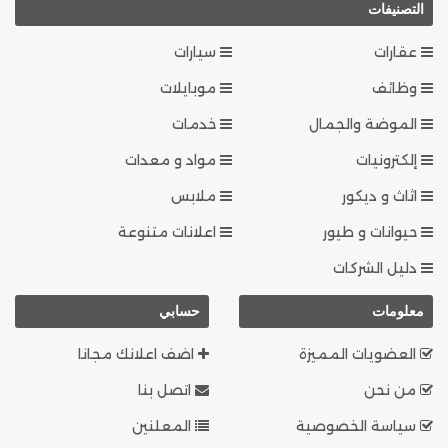
التصنيفات
عقارات
سيارات
وظائف
موبايلات
الموضة والجمال
خدمات
إلكترونيات
مواد و معدات
اثاث و ديكور
ملابس
حيوانات و طيور
اعلانات متنوعة
دليل الشركات
معلومات
حسابي
العضويات المميزة
اضف اعلانك مجانا
من نحن
اتصل بنا
سياسة الخصوصية
المعلنين