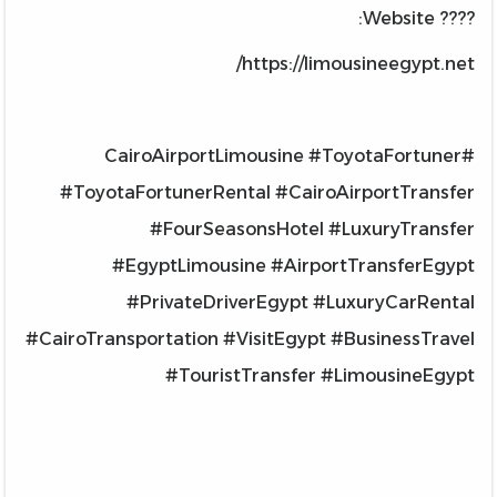
???? Website:
https://limousineegypt.net/
#CairoAirportLimousine #ToyotaFortuner
#ToyotaFortunerRental #CairoAirportTransfer
#FourSeasonsHotel #LuxuryTransfer
#EgyptLimousine #AirportTransferEgypt
#PrivateDriverEgypt #LuxuryCarRental
#CairoTransportation #VisitEgypt #BusinessTravel
#TouristTransfer #LimousineEgypt