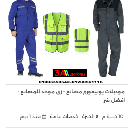
موديلات يونيفورم مصانع – زى موحد للمصانع -
افضل شر
10 جنية م
الجيزة
خدمات عامة
منذ 1 يوم