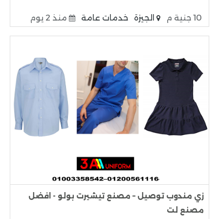
10 جنية م
الجيزة
خدمات عامة
منذ 2 يوم
زي مندوب توصيل – مصنع تيشيرت بولو - افضل
مصنع لت