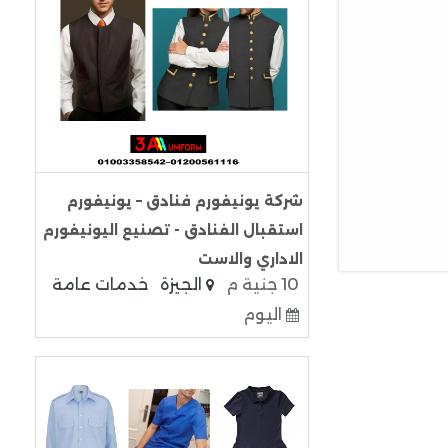
شركة يونيفورم فنادق – يونيفورم
استقبال الفنادق - تصنيع اليونيفورم
الاداري والاست
10 جنية م
الجيزة
خدمات عامة
اليوم