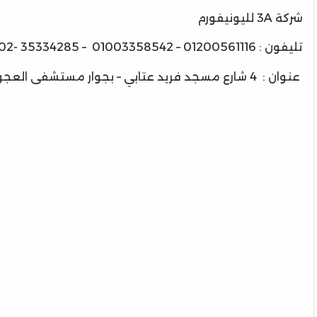
شركة 3A لليونيفورم
تليفون : 01200561116 – 01003358542 – 35334285 -02
عنوان : 4 شارع مسجد فريد عتابي – بجوار مستشفى العجوز – محطة مترو الدائرى