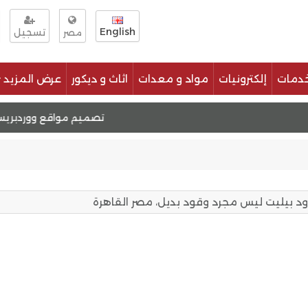
English
تسجيل
مصر
دمات
إلكترونيات
مواد و معدات
اثاث و ديكور
عرض المزيد
تصميم موقع مثل السوق المفتوح
تصميم مواقع ووردبريس
لوود بيليت ليس مجرد وقود بديل، مصر القاهرة