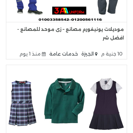
موديلات يونيفورم مصانع – زى موحد للمصانع -
افضل شر
10 جنية م
الجيزة
خدمات عامة
منذ 1 يوم