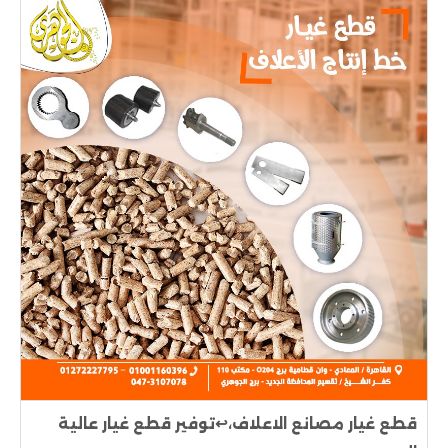
قطع غيار مصانع الاعلاف،↩️توفير قطع غيار عالية