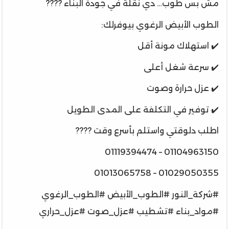
مش بس طوب… دي نقلة في جودة البناء ????
الطوب الأبيض الرغوي بيوفرلك:
✔️ استهلاك مونة أقل
✔️ سرعة شغل أعلى
✔️ عزل حرارة وصوت
✔️ توفير في التكلفة على المدى الطويل
اطلب دلوقتي واستلم بأسرع وقت ????
01104963150 – 01119394474
01029050355 – 01013065758
#شركة_النور #الطوب_الأبيض #الطوب_الرغوي
#مواد_بناء #تشطيب #عزل_صوت #عزل_حراري