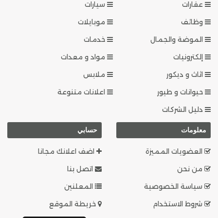
عقارات
سيارات
وظائف
موبايلات
الموضة والجمال
خدمات
إلكترونيات
مواد و معدات
اثاث و ديكور
ملابس
حيوانات و طيور
اعلانات متنوعة
دليل الشركات
معلومات
حسابي
العضويات المميزة
اضف اعلانك مجانا
من نحن
اتصل بنا
سياسة الخصوصية
المعلنين
شروط الاستخدام
خريطة الموقع