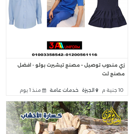
زي مندوب توصيل – مصنع تيشيرت بولو - افضل
مصنع لت
10 جنية م
الجيزة
خدمات عامة
منذ 1 يوم