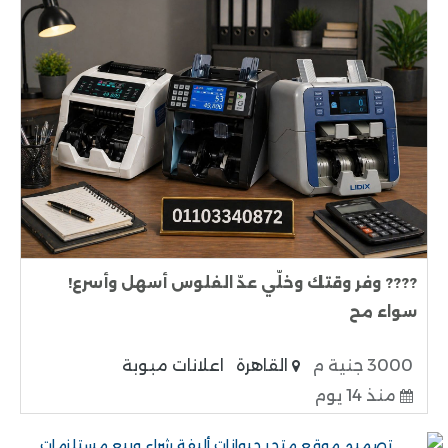
???? وفر وقتك وخلّي عدّ الفلوس أسهل وأسرع!
سواء مح
3000 جنية م
القاهرة
اعلانات مبوبة
منذ 14 يوم