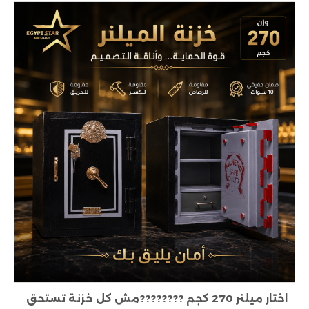
اختار ميلنر 270 كجم ????????مش كل خزنة تستحق