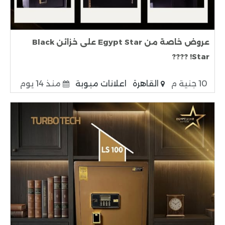
عروض خاصة من Egypt Star على خزائن Black
Star! ????
10 جنية م
القاهرة
اعلانات مبوبة
منذ 14 يوم