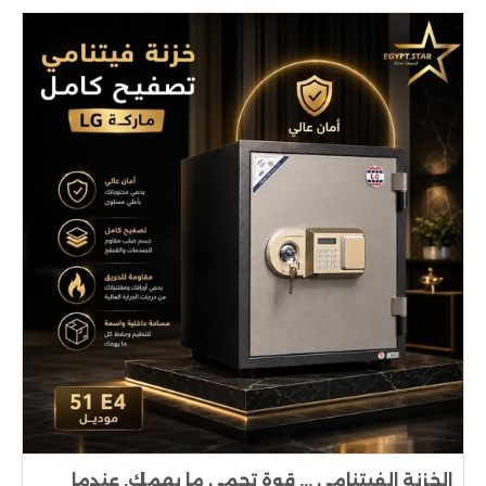
الخزنة الفيتنامي ... قوة تحمي ما يهمك. عندما