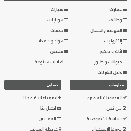
عقارات
سيارات
وظائف
موبايلات
الموضة والجمال
خدمات
إلكترونيات
مواد و معدات
اثاث و ديكور
ملابس
حيوانات و طيور
اعلانات متنوعة
دليل الشركات
معلومات
حسابي
العضويات المميزة
اضف اعلانك مجانا
من نحن
اتصل بنا
سياسة الخصوصية
المعلنين
شروط الاستخدام
خريطة الموقع