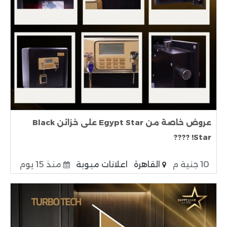
عروض خاصة من Egypt Star على خزائن Black
Star! ????
10 جنية م
القاهرة
اعلانات مبوبة
منذ 15 يوم