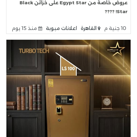
عروض خاصة من Egypt Star على خزائن Black
Star! ????
10 جنية م
القاهرة
اعلانات مبوبة
منذ 15 يوم