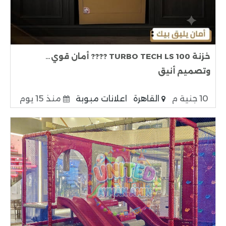
خزنة TURBO TECH LS 100 ???? أمان قوي…
وتصميم أنيق
10 جنية م
القاهرة
اعلانات مبوبة
منذ 15 يوم