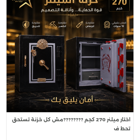
اختار ميلنر 270 كجم ????????مش كل خزنة تستحق
تحط ف