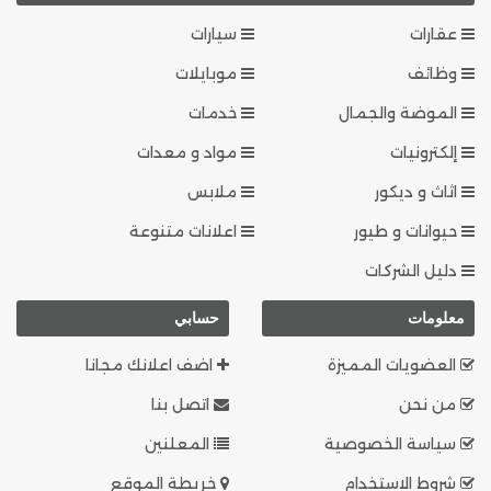
عقارات
سيارات
وظائف
موبايلات
الموضة والجمال
خدمات
إلكترونيات
مواد و معدات
اثاث و ديكور
ملابس
حيوانات و طيور
اعلانات متنوعة
دليل الشركات
معلومات
حسابي
العضويات المميزة
اضف اعلانك مجانا
من نحن
اتصل بنا
سياسة الخصوصية
المعلنين
شروط الاستخدام
خريطة الموقع