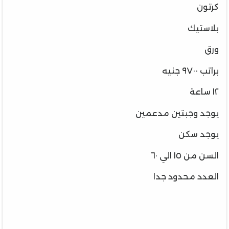
كرتون
بلاستيك
ورق
براتب ٩٧٠٠ جنيه
١٢ ساعة
يوجد وجبتين مدعمين
يوجد سكن
السن من ١٥ الي ٦٠
العدد محدود جدا