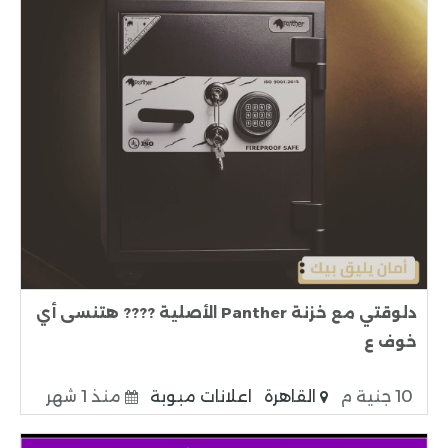
دلوقتي مع خزنة Panther الأصلية ???? هتنسى أي
خوف ع
10 جنية م
القاهرة
اعلانات مبوبة
منذ 1 شهر