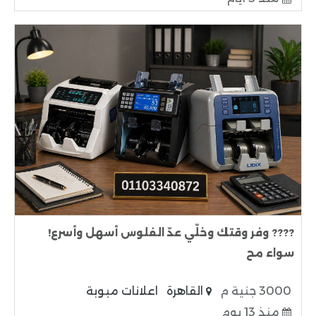
???? وفر وقتك وخلّي عدّ الفلوس أسهل وأسرع!
سواء مح
3000 جنية م
القاهرة
اعلانات مبوبة
منذ 13 يوم