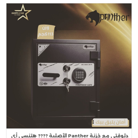
دلوقتي مع خزنة Panther الأصلية ???? هتنسى أي