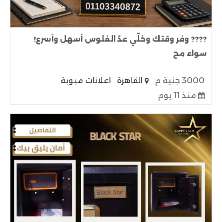
???? وفر وقتك وخلّي عدّ الفلوس أسهل وأسرع!
سواء مح
3000 جنية م
القاهرة
اعلانات مبوبة
منذ 11 يوم