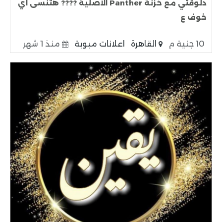
دلوقتي مع خزنة Panther الأصلية ???? هتنسى أي
خوف ع
10 جنية م
القاهرة
اعلانات مبوبة
منذ 1 شهر