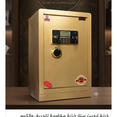
خزنة ايجبت ستار خزنة مقاومة للحريق والكسر