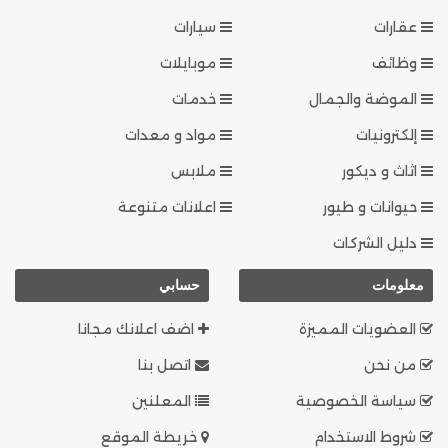
عقارات
سيارات
وظائف
موبايلات
الموضة والجمال
خدمات
إلكترونيات
مواد و معدات
اثاث و ديكور
ملابس
حيوانات و طيور
اعلانات متنوعة
دليل الشركات
معلومات
حسابي
العضويات المميزة
اضف اعلانك مجانا
من نحن
اتصل بنا
سياسة الخصوصية
المعلنين
شروط الاستخدام
خريطة الموقع