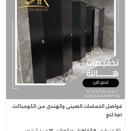
فواصل الحمامات الصينى والهندى من الكومباكت
hpl لتغ
10 جنية م
القاهرة
ديكورات
منذ 2 شهر