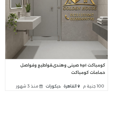
كومباكت hpl صينى وهندىقواطيع وفواصل
حمامات كومباكت
100 جنية م
القاهرة
ديكورات
منذ 3 شهور