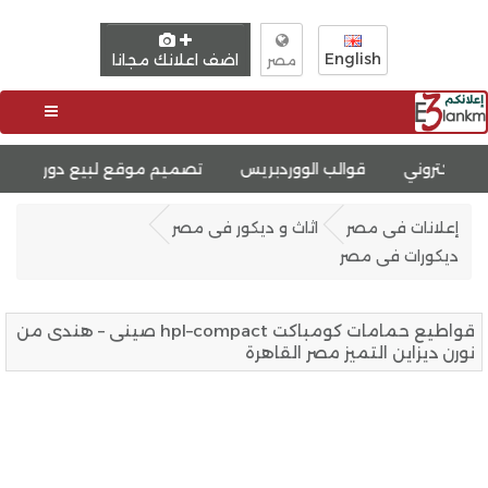
English
اضف اعلانك مجانا
مصر
ب الووردبريس
تصميم موقع لبيع دورات
تصميم متجر متعدد 
إعلانات فى مصر
اثاث و ديكور فى مصر
ديكورات فى مصر
قواطيع حمامات كومباكت hpl–compact صينى – هندى من
نورن ديزاين التميز مصر القاهرة