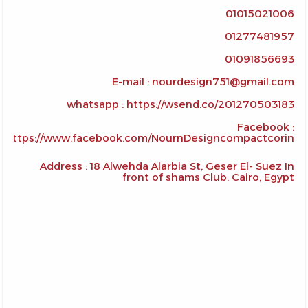
01015021006
01277481957
01091856693
E-mail : nourdesign751@gmail.com
whatsapp : https://wsend.co/201270503183
Facebook :
https://www.facebook.com/NournDesigncompactcorin
Address : 18 Alwehda Alarbia St, Geser El- Suez In
front of shams Club. Cairo, Egypt