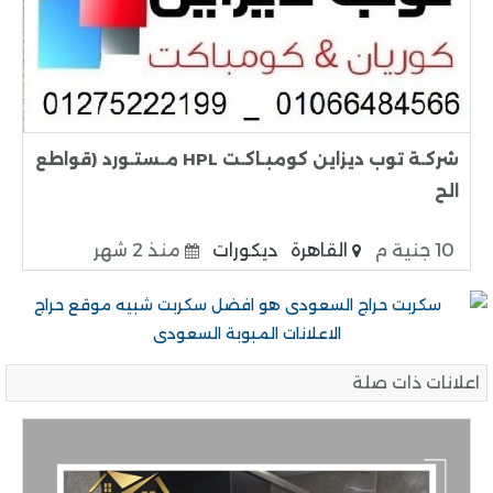
شركـة توب ديزاين كومبـاكـت HPL مـستـورد (قواطع
الح
10 جنية م
القاهرة
ديكورات
منذ 2 شهر
اعلانات ذات صلة