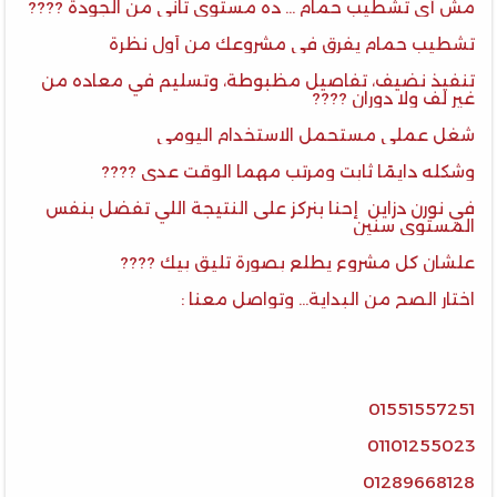
مش أي تشطيب حمام … ده مستوى تاني من الجودة ????
تشطيب حمام يفرق في مشروعك من أول نظرة
تنفيذ نضيف، تفاصيل مظبوطة، وتسليم في معاده من
غير لف ولا دوران ????
شغل عملي مستحمل الاستخدام اليومي
وشكله دايمًا ثابت ومرتب مهما الوقت عدى ????
في نورن دزاين إحنا بنركز على النتيجة اللي تفضل بنفس
المستوى سنين
علشان كل مشروع يطلع بصورة تليق بيك ????
اختار الصح من البداية… وتواصل معنا :
01551557251
01101255023
01289668128