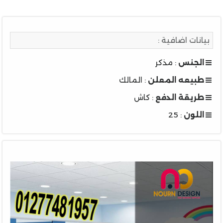
بيانات اضافية :
الجنس
: مذكر
طبيعه المعلن
: المالك
طريقة الدفع
: كاش
اللون
: 25