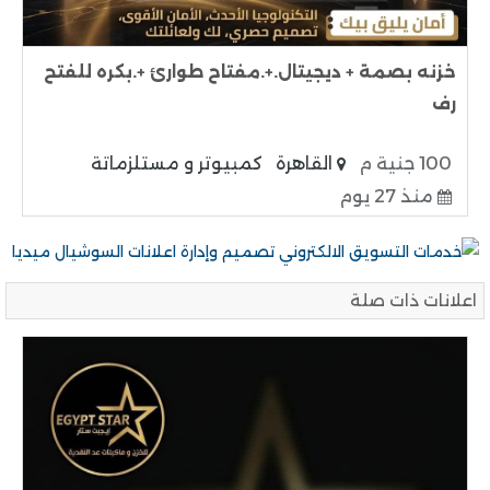
خزنه بصمة + ديجيتال.+.مفتاح طوارئ +.بكره للفتح
رف
100 جنية م
القاهرة
كمبيوتر و مستلزماتة
منذ 27 يوم
اعلانات ذات صلة