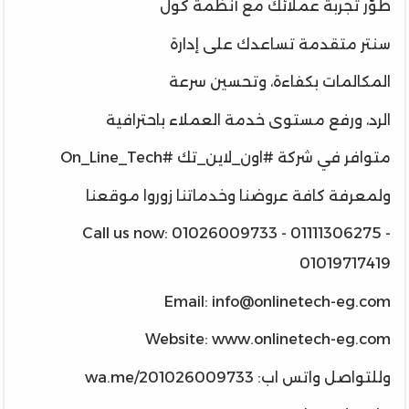
طوّر تجربة عملائك مع أنظمة كول
سنتر متقدمة تساعدك على إدارة
المكالمات بكفاءة، وتحسين سرعة
الرد، ورفع مستوى خدمة العملاء باحترافية
متوافر في شركة #اون_لاين_تك #On_Line_Tech
‏ولمعرفة كافة عروضنا وخدماتنا زوروا موقعنا
‏Call us now: 01026009733 - 01111306275 -
01019717419
وللتواصل واتس اب: wa.me/201026009733