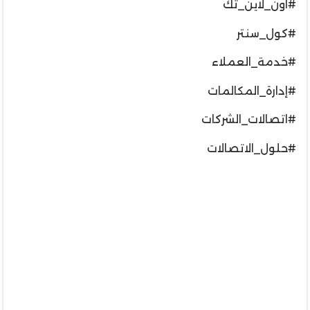
#اون_لاين_تك
#كول_سنتر
#خدمة_العملاء
#إدارة_المكالمات
#اتصالات_الشركات
#حلول_الاتصالات