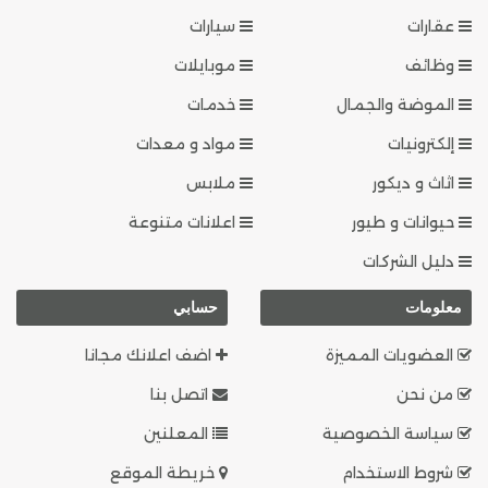
عقارات
سيارات
وظائف
موبايلات
الموضة والجمال
خدمات
إلكترونيات
مواد و معدات
اثاث و ديكور
ملابس
حيوانات و طيور
اعلانات متنوعة
دليل الشركات
معلومات
حسابي
العضويات المميزة
اضف اعلانك مجانا
من نحن
اتصل بنا
سياسة الخصوصية
المعلنين
شروط الاستخدام
خريطة الموقع