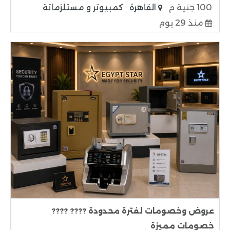
100 جنية م
القاهرة
كمبيوتر و مستلزماتة
منذ 29 يوم
عروض وخصومات لفترة محدودة ???? ????
خصومات مميزة