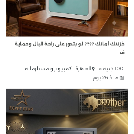
خزنتك أمانك ???? لو بتدور على راحة البال وحماية
ف
100 جنية م
القاهرة
كمبيوتر و مستلزماتة
منذ 26 يوم