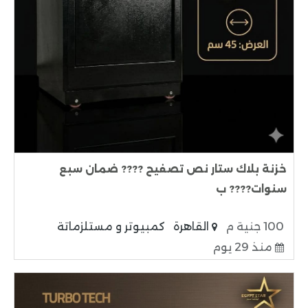
خزنة بلاك ستار نص تصفيح ???? ضمان سبع
سنوات???? ب
100 جنية م
القاهرة
كمبيوتر و مستلزماتة
منذ 29 يوم