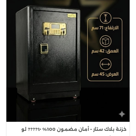
خزنة بلاك ستار – أمان مضمون 100% ✨???? لو