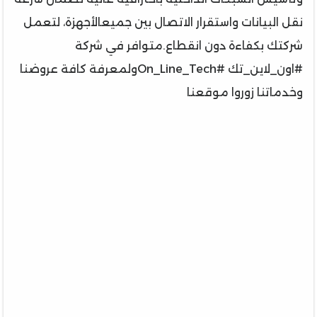
نقل البيانات واستقرار الاتصال بين جميعالأجهزة، لتعمل
شركتك بكفاءة دون انقطاع.متوافر في شركة
#اون_لاين_تك #On_Line_Tech‏ولمعرفة كافة عروضنا
وخدماتنا زوروا موقعنا‏