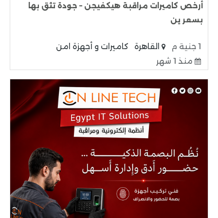
أرخص كاميرات مراقبة هيكفيجن – جودة تثق بها
بسعر ين
1 جنية م
القاهرة
كاميرات و أجهزة امن
منذ 1 شهر