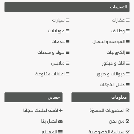
التصنيفات
عقارات
سيارات
وظائف
موبايلات
الموضة والجمال
خدمات
إلكترونيات
مواد و معدات
اثاث و ديكور
ملابس
حيوانات و طيور
اعلانات متنوعة
دليل الشركات
معلومات
حسابي
العضويات المميزة
اضف اعلانك مجانا
من نحن
اتصل بنا
سياسة الخصوصية
المعلنين