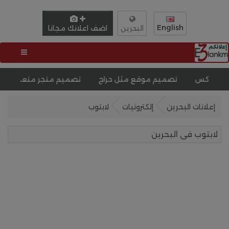
English
اضف اعلانك مجانا
البحرين
تصميم موقع مثل حراج
تصميم متجر متعدد التجار
افضل ش
إعلانات البحرين
إلكترونيات
لابتوب
لابتوب فى البحرين