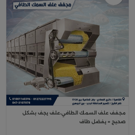
مجفف علف السمك الطافي،علف يجف بشكل
صحيح = يفضل طاف